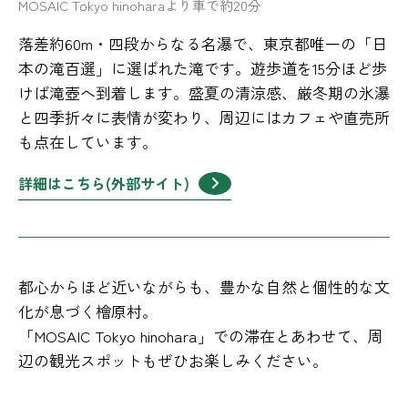
MOSAIC Tokyo hinoharaより車で約20分
落差約60m・四段からなる名瀑で、東京都唯一の「日
本の滝百選」に選ばれた滝です。遊歩道を15分ほど歩
けば滝壺へ到着します。盛夏の清涼感、厳冬期の氷瀑
と四季折々に表情が変わり、周辺にはカフェや直売所
も点在しています。
詳細はこちら(外部サイト)
都心からほど近いながらも、豊かな自然と個性的な文
化が息づく檜原村。
「MOSAIC Tokyo hinohara」での滞在とあわせて、周
辺の観光スポットもぜひお楽しみください。